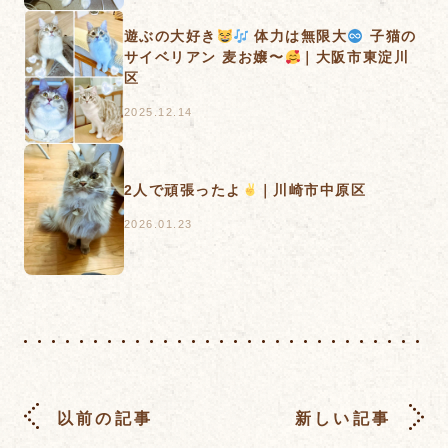
遊ぶの大好き
体力は無限大
️
子猫の
サイベリアン 麦お嬢〜
｜大阪市東淀川
区
2025.12.14
2人で頑張ったよ
｜川崎市中原区
2026.01.23
以前の記事
新しい記事