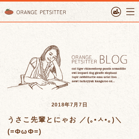
ORANGE PETTSITTER
2018年7月7日
うさこ先輩とにゃお ／(｡•ㅅ•｡)＼
(=ΦωΦ=)