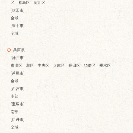
区 都島区 淀川区
[吹田市]
全域
[豊中市]
全域
兵庫県
[神戸市]
東灘区 灘区 中央区 兵庫区 長田区 須磨区 垂水区
[芦屋市]
全域
[西宮市]
南部
[宝塚市]
南部
[伊丹市]
全域