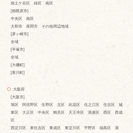
保土ケ谷区 緑区 南区
[相模原市]
中央区 南区
大和市 座間市 その他周辺地域
[茅ヶ崎市]
全域
[平塚市]
全域
[大磯町]
[寒川町]
大阪府
[大阪市]
旭区 阿倍野区 生野区 北区 此花区 住之江区 住吉区 城
東区 大正区 中央区 鶴見区 天王寺区 浪速区 西区 西成
区
西淀川区 東住吉区 東成区 東淀川区 平野区 福島区 港