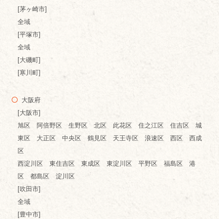
[茅ヶ崎市]
全域
[平塚市]
全域
[大磯町]
[寒川町]
大阪府
[大阪市]
旭区 阿倍野区 生野区 北区 此花区 住之江区 住吉区 城
東区 大正区 中央区 鶴見区 天王寺区 浪速区 西区 西成
区
西淀川区 東住吉区 東成区 東淀川区 平野区 福島区 港
区 都島区 淀川区
[吹田市]
全域
[豊中市]