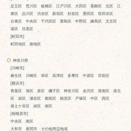
足立区 荒川区 板橋区 江戸川区 大田区 葛飾区 北区 江
東区 品川区 渋谷区 新宿区 杉並区 墨田区 世田谷区
台東区 中央区 千代田区 豊島区 中野区 練馬区 文京区
港区 目黒区
[町田市]
町田地区 南地区
神奈川県
[川崎市]
麻生区 川崎区 幸区 高津区 多摩区 中原区 宮前区
[横浜市]
青葉区 旭区 泉区 磯子区 神奈川区 金沢区 港南区 港北
区 栄区 瀬谷区 都筑区 鶴見区 戸塚区 中区 西区
保土ケ谷区 緑区 南区
[相模原市]
中央区 南区
大和市 座間市 その他周辺地域