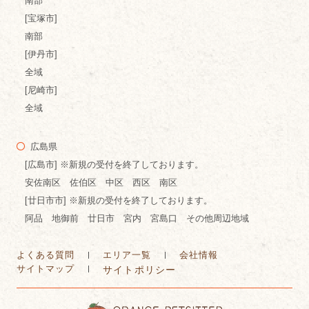
南部
[宝塚市]
南部
[伊丹市]
全域
[尼崎市]
全域
広島県
[広島市] ※新規の受付を終了しております。
安佐南区 佐伯区 中区 西区 南区
[廿日市市] ※新規の受付を終了しております。
阿品 地御前 廿日市 宮内 宮島口 その他周辺地域
よくある質問
エリア一覧
会社情報
サイトマップ
サイトポリシー