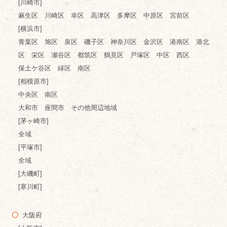
[川崎市]
麻生区 川崎区 幸区 高津区 多摩区 中原区 宮前区
[横浜市]
青葉区 旭区 泉区 磯子区 神奈川区 金沢区 港南区 港北
区 栄区 瀬谷区 都筑区 鶴見区 戸塚区 中区 西区
保土ケ谷区 緑区 南区
[相模原市]
中央区 南区
大和市 座間市 その他周辺地域
[茅ヶ崎市]
全域
[平塚市]
全域
[大磯町]
[寒川町]
大阪府