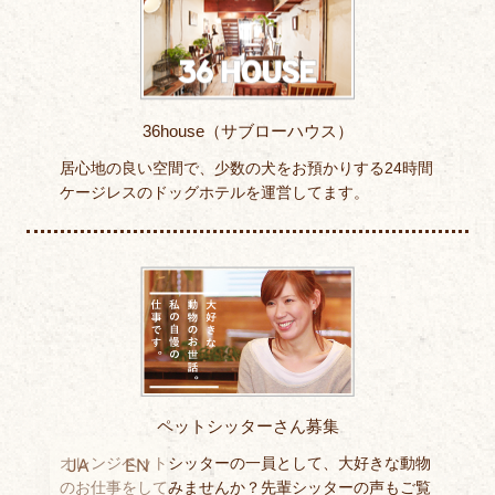
36house（サブローハウス）
居心地の良い空間で、少数の犬をお預かりする24時間
ケージレスのドッグホテルを運営してます。
ペットシッターさん募集
オレンジペットシッターの一員として、大好きな動物
JA
EN
のお仕事をしてみませんか？先輩シッターの声もご覧