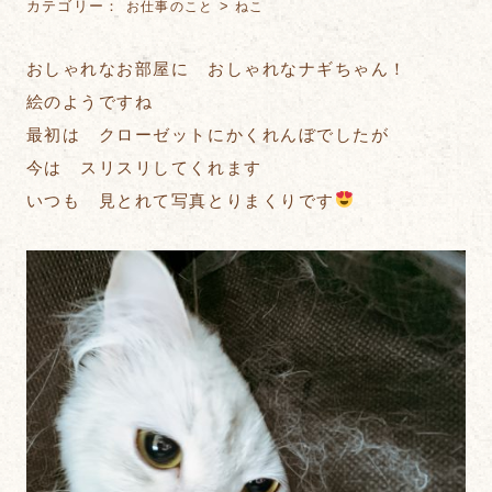
カテゴリー：
>
お仕事のこと
ねこ
おしゃれなお部屋に おしゃれなナギちゃん！
絵のようですね
最初は クローゼットにかくれんぼでしたが
今は スリスリしてくれます
いつも 見とれて写真とりまくりです