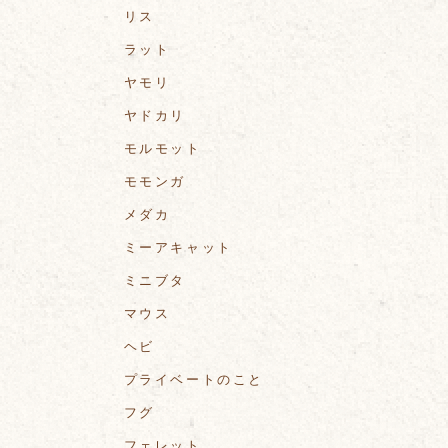
リス
ラット
ヤモリ
ヤドカリ
モルモット
モモンガ
メダカ
ミーアキャット
ミニブタ
マウス
ヘビ
プライベートのこと
フグ
フェレット