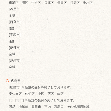
東灘区 灘区 中央区 兵庫区 長田区 須磨区 垂水区
[芦屋市]
全域
[西宮市]
南部
[宝塚市]
南部
[伊丹市]
全域
[尼崎市]
全域
広島県
[広島市] ※新規の受付を終了しております。
安佐南区 佐伯区 中区 西区 南区
[廿日市市] ※新規の受付を終了しております。
阿品 地御前 廿日市 宮内 宮島口 その他周辺地域