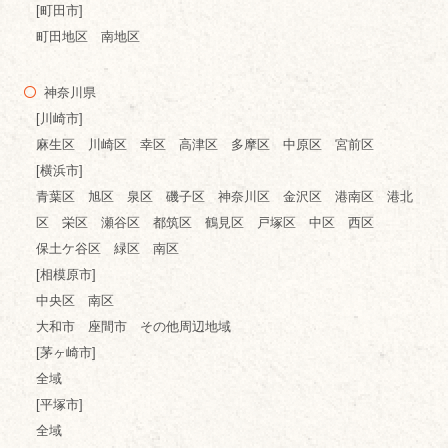
[町田市]
町田地区 南地区
神奈川県
[川崎市]
麻生区 川崎区 幸区 高津区 多摩区 中原区 宮前区
[横浜市]
青葉区 旭区 泉区 磯子区 神奈川区 金沢区 港南区 港北
区 栄区 瀬谷区 都筑区 鶴見区 戸塚区 中区 西区
保土ケ谷区 緑区 南区
[相模原市]
中央区 南区
大和市 座間市 その他周辺地域
[茅ヶ崎市]
全域
[平塚市]
全域