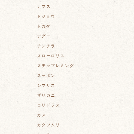
ナマズ
ドジョウ
トカゲ
デグー
チンチラ
スローロリス
ステップレミング
スッポン
シマリス
ザリガニ
コリドラス
カメ
カタツムリ