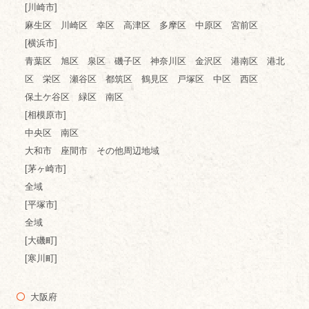
[川崎市]
麻生区 川崎区 幸区 高津区 多摩区 中原区 宮前区
[横浜市]
青葉区 旭区 泉区 磯子区 神奈川区 金沢区 港南区 港北
区 栄区 瀬谷区 都筑区 鶴見区 戸塚区 中区 西区
保土ケ谷区 緑区 南区
[相模原市]
中央区 南区
大和市 座間市 その他周辺地域
[茅ヶ崎市]
全域
[平塚市]
全域
[大磯町]
[寒川町]
大阪府