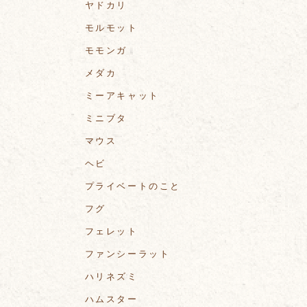
ヤドカリ
モルモット
モモンガ
メダカ
ミーアキャット
ミニブタ
マウス
ヘビ
プライベートのこと
フグ
フェレット
ファンシーラット
ハリネズミ
ハムスター