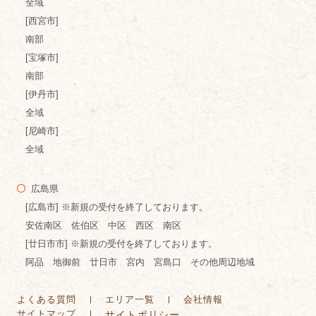
全域
[西宮市]
南部
[宝塚市]
南部
[伊丹市]
全域
[尼崎市]
全域
広島県
[広島市] ※新規の受付を終了しております。
安佐南区 佐伯区 中区 西区 南区
[廿日市市] ※新規の受付を終了しております。
阿品 地御前 廿日市 宮内 宮島口 その他周辺地域
よくある質問
エリア一覧
会社情報
サイトマップ
サイトポリシー