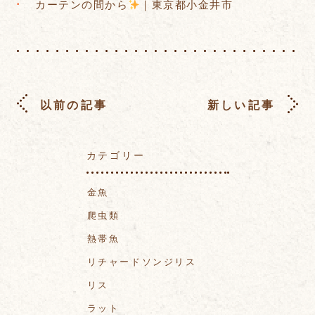
カーテンの間から
｜東京都小金井市
以前の記事
新しい記事
カテゴリー
金魚
爬虫類
熱帯魚
リチャードソンジリス
リス
ラット