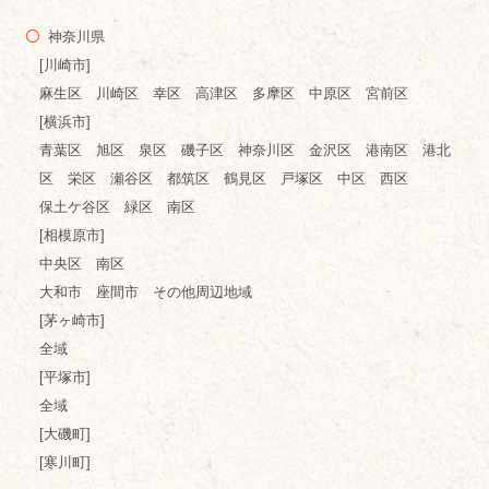
神奈川県
[川崎市]
麻生区 川崎区 幸区 高津区 多摩区 中原区 宮前区
[横浜市]
青葉区 旭区 泉区 磯子区 神奈川区 金沢区 港南区 港北
区 栄区 瀬谷区 都筑区 鶴見区 戸塚区 中区 西区
保土ケ谷区 緑区 南区
[相模原市]
中央区 南区
大和市 座間市 その他周辺地域
[茅ヶ崎市]
全域
[平塚市]
全域
[大磯町]
[寒川町]