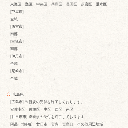
東灘区 灘区 中央区 兵庫区 長田区 須磨区 垂水区
[芦屋市]
全域
[西宮市]
南部
[宝塚市]
南部
[伊丹市]
全域
[尼崎市]
全域
広島県
[広島市] ※新規の受付を終了しております。
安佐南区 佐伯区 中区 西区 南区
[廿日市市] ※新規の受付を終了しております。
阿品 地御前 廿日市 宮内 宮島口 その他周辺地域