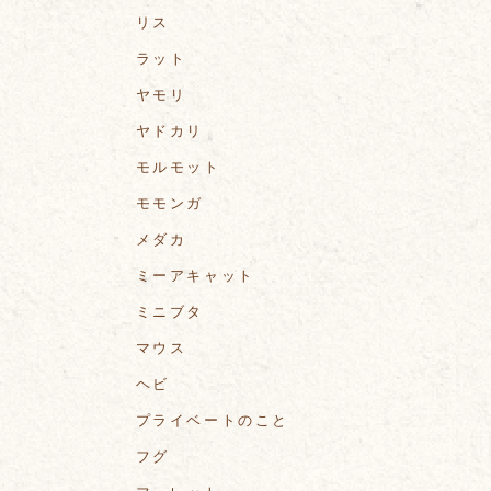
リス
ラット
ヤモリ
ヤドカリ
モルモット
モモンガ
メダカ
ミーアキャット
ミニブタ
マウス
ヘビ
プライベートのこと
フグ