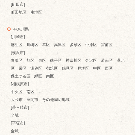
[町田市]
町田地区 南地区
神奈川県
[川崎市]
麻生区 川崎区 幸区 高津区 多摩区 中原区 宮前区
[横浜市]
青葉区 旭区 泉区 磯子区 神奈川区 金沢区 港南区 港北
区 栄区 瀬谷区 都筑区 鶴見区 戸塚区 中区 西区
保土ケ谷区 緑区 南区
[相模原市]
中央区 南区
大和市 座間市 その他周辺地域
[茅ヶ崎市]
全域
[平塚市]
全域