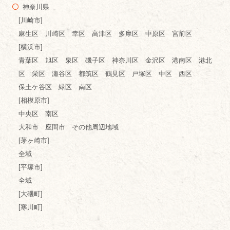
神奈川県
[川崎市]
麻生区 川崎区 幸区 高津区 多摩区 中原区 宮前区
[横浜市]
青葉区 旭区 泉区 磯子区 神奈川区 金沢区 港南区 港北
区 栄区 瀬谷区 都筑区 鶴見区 戸塚区 中区 西区
保土ケ谷区 緑区 南区
[相模原市]
中央区 南区
大和市 座間市 その他周辺地域
[茅ヶ崎市]
全域
[平塚市]
全域
[大磯町]
[寒川町]