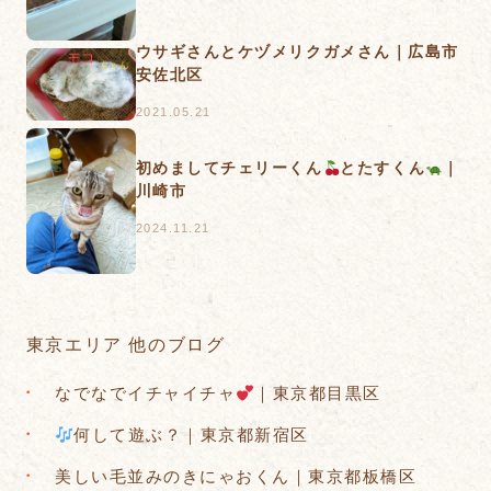
ウサギさんとケヅメリクガメさん｜広島市
安佐北区
2021.05.21
初めましてチェリーくん
とたすくん
｜
川崎市
2024.11.21
東京エリア 他のブログ
なでなでイチャイチャ
｜東京都目黒区
何して遊ぶ？｜東京都新宿区
美しい毛並みのきにゃおくん｜東京都板橋区