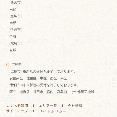
[西宮市]
南部
[宝塚市]
南部
[伊丹市]
全域
[尼崎市]
全域
広島県
[広島市] ※新規の受付を終了しております。
安佐南区 佐伯区 中区 西区 南区
[廿日市市] ※新規の受付を終了しております。
阿品 地御前 廿日市 宮内 宮島口 その他周辺地域
よくある質問
エリア一覧
会社情報
サイトマップ
サイトポリシー