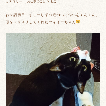
カテゴリー：
>
お仕事のこと
ねこ
お世話初日、すこーしずつ近づいて匂いをくんくん、
頭をスリスリしてくれたツィイーちゃん