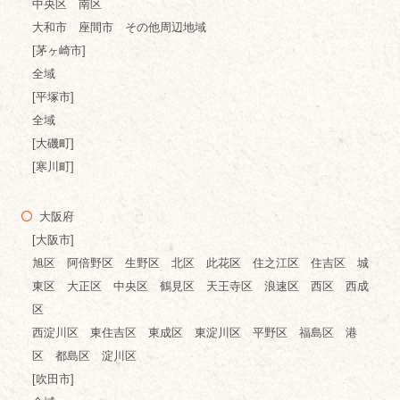
中央区 南区
大和市 座間市 その他周辺地域
[茅ヶ崎市]
全域
[平塚市]
全域
[大磯町]
[寒川町]
大阪府
[大阪市]
旭区 阿倍野区 生野区 北区 此花区 住之江区 住吉区 城
東区 大正区 中央区 鶴見区 天王寺区 浪速区 西区 西成
区
西淀川区 東住吉区 東成区 東淀川区 平野区 福島区 港
区 都島区 淀川区
[吹田市]