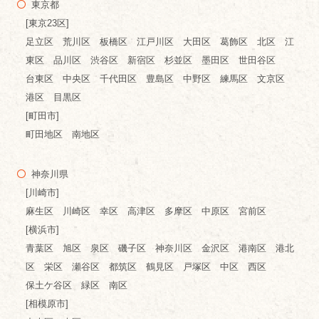
東京都
[東京23区]
足立区 荒川区 板橋区 江戸川区 大田区 葛飾区 北区 江
東区 品川区 渋谷区 新宿区 杉並区 墨田区 世田谷区
台東区 中央区 千代田区 豊島区 中野区 練馬区 文京区
港区 目黒区
[町田市]
町田地区 南地区
神奈川県
[川崎市]
麻生区 川崎区 幸区 高津区 多摩区 中原区 宮前区
[横浜市]
青葉区 旭区 泉区 磯子区 神奈川区 金沢区 港南区 港北
区 栄区 瀬谷区 都筑区 鶴見区 戸塚区 中区 西区
保土ケ谷区 緑区 南区
[相模原市]