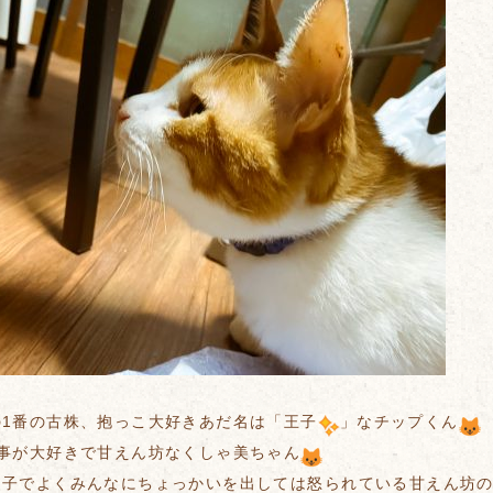
の1番の古株、抱っこ大好きあだ名は「王子
」なチップくん
の事が大好きで甘えん坊なくしゃ美ちゃん
っ子でよくみんなにちょっかいを出しては怒られている甘えん坊