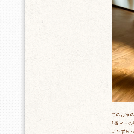
このお家
1番ママ
いたずら