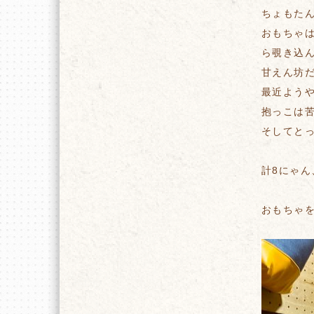
ちょもた
おもちゃ
ら覗き込
甘えん坊
最近よう
抱っこは
そしてと
計8にゃ
おもちゃを