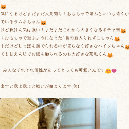
ん
は気になるけどまだまだ人見知り！おもちゃで遊ぶといつも遠く
んでいるラムネちゃん
だけど負けん気は強い！まだまだこれから大きくなるポチャ吉
やくおもちゃで遊ぶようになった1番の新入りねずこちゃん
苦手だけどしっぽを撫でられるのが堪らなく好きなハイソちゃん
っても甘えん坊でお腹を触られるのも大好きな茶毛くん
ん、みんなそれぞれ個性があってとっても可愛いんです
出すと我よ我よと戦いが始まります(笑)