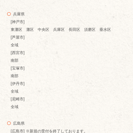
兵庫県
[神戸市]
東灘区 灘区 中央区 兵庫区 長田区 須磨区 垂水区
[芦屋市]
全域
[西宮市]
南部
[宝塚市]
南部
[伊丹市]
全域
[尼崎市]
全域
広島県
[広島市] ※新規の受付を終了しております。