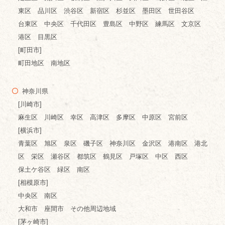
東区 品川区 渋谷区 新宿区 杉並区 墨田区 世田谷区
台東区 中央区 千代田区 豊島区 中野区 練馬区 文京区
港区 目黒区
[町田市]
町田地区 南地区
神奈川県
[川崎市]
麻生区 川崎区 幸区 高津区 多摩区 中原区 宮前区
[横浜市]
青葉区 旭区 泉区 磯子区 神奈川区 金沢区 港南区 港北
区 栄区 瀬谷区 都筑区 鶴見区 戸塚区 中区 西区
保土ケ谷区 緑区 南区
[相模原市]
中央区 南区
大和市 座間市 その他周辺地域
[茅ヶ崎市]