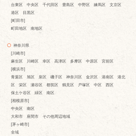
台東区 中央区 千代田区 豊島区 中野区 練馬区 文京区
港区 目黒区
[町田市]
町田地区 南地区
神奈川県
[川崎市]
麻生区 川崎区 幸区 高津区 多摩区 中原区 宮前区
[横浜市]
青葉区 旭区 泉区 磯子区 神奈川区 金沢区 港南区 港北
区 栄区 瀬谷区 都筑区 鶴見区 戸塚区 中区 西区
保土ケ谷区 緑区 南区
[相模原市]
中央区 南区
大和市 座間市 その他周辺地域
[茅ヶ崎市]
全域