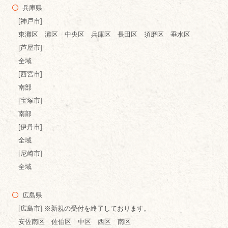
兵庫県
[神戸市]
東灘区 灘区 中央区 兵庫区 長田区 須磨区 垂水区
[芦屋市]
全域
[西宮市]
南部
[宝塚市]
南部
[伊丹市]
全域
[尼崎市]
全域
広島県
[広島市] ※新規の受付を終了しております。
安佐南区 佐伯区 中区 西区 南区