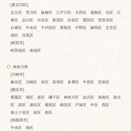
[東京23区]
足立区 荒川区 板橋区 江戸川区 大田区 葛飾区 北区 江
東区 品川区 渋谷区 新宿区 杉並区 墨田区 世田谷区
台東区 中央区 千代田区 豊島区 中野区 練馬区 文京区
港区 目黒区
[町田市]
町田地区 南地区
神奈川県
[川崎市]
麻生区 川崎区 幸区 高津区 多摩区 中原区 宮前区
[横浜市]
青葉区 旭区 泉区 磯子区 神奈川区 金沢区 港南区 港北
区 栄区 瀬谷区 都筑区 鶴見区 戸塚区 中区 西区
保土ケ谷区 緑区 南区
[相模原市]
中央区 南区