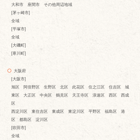
大和市 座間市 その他周辺地域
[茅ヶ崎市]
全域
[平塚市]
全域
[大磯町]
[寒川町]
大阪府
[大阪市]
旭区 阿倍野区 生野区 北区 此花区 住之江区 住吉区 城
東区 大正区 中央区 鶴見区 天王寺区 浪速区 西区 西成
区
西淀川区 東住吉区 東成区 東淀川区 平野区 福島区 港
区 都島区 淀川区
[吹田市]
全域