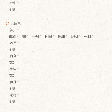
[豊中市]
全域
兵庫県
[神戸市]
東灘区 灘区 中央区 兵庫区 長田区 須磨区 垂水区
[芦屋市]
全域
[西宮市]
南部
[宝塚市]
南部
[伊丹市]
全域
[尼崎市]
全域