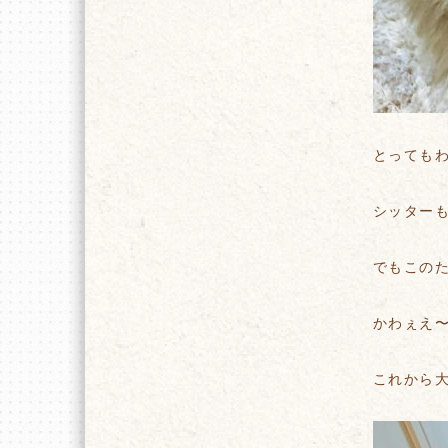
とっても
シッター
でもこの
かわぇえ
これから