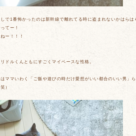
越しで1番怖かったのは新幹線で離れてる時に盗まれないかはらは
やってー！
るねー！！！
、リドルくんともにすごくマイペースな性格。
んはママいわく「ご飯や遊びの時だけ愛想がいい都合のいい男」
（笑）