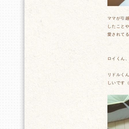
ママが引
したこと
愛されて
ロイくん
リドルく
しいです