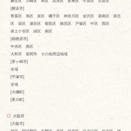
麻生区 川崎区 幸区 高津区 多摩区 中原区 宮前区
[横浜市]
青葉区 旭区 泉区 磯子区 神奈川区 金沢区 港南区 港北
区 栄区 瀬谷区 都筑区 鶴見区 戸塚区 中区 西区
保土ケ谷区 緑区 南区
[相模原市]
中央区 南区
大和市 座間市 その他周辺地域
[茅ヶ崎市]
全域
[平塚市]
全域
[大磯町]
[寒川町]
大阪府
[大阪市]