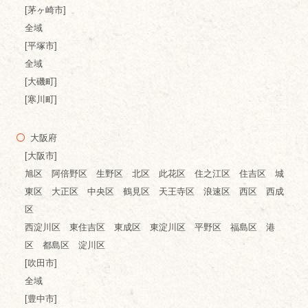
[茅ヶ崎市]
全域
[平塚市]
全域
[大磯町]
[寒川町]
大阪府
[大阪市]
旭区 阿倍野区 生野区 北区 此花区 住之江区 住吉区 城
東区 大正区 中央区 鶴見区 天王寺区 浪速区 西区 西成
区
西淀川区 東住吉区 東成区 東淀川区 平野区 福島区 港
区 都島区 淀川区
[吹田市]
全域
[豊中市]