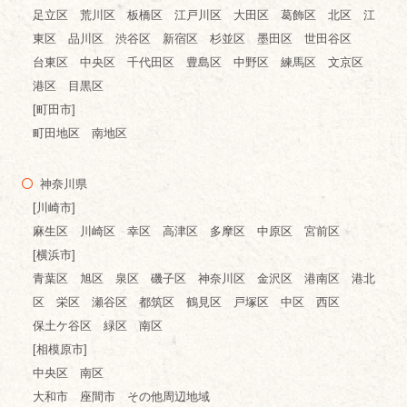
足立区 荒川区 板橋区 江戸川区 大田区 葛飾区 北区 江
東区 品川区 渋谷区 新宿区 杉並区 墨田区 世田谷区
台東区 中央区 千代田区 豊島区 中野区 練馬区 文京区
港区 目黒区
[町田市]
町田地区 南地区
神奈川県
[川崎市]
麻生区 川崎区 幸区 高津区 多摩区 中原区 宮前区
[横浜市]
青葉区 旭区 泉区 磯子区 神奈川区 金沢区 港南区 港北
区 栄区 瀬谷区 都筑区 鶴見区 戸塚区 中区 西区
保土ケ谷区 緑区 南区
[相模原市]
中央区 南区
大和市 座間市 その他周辺地域