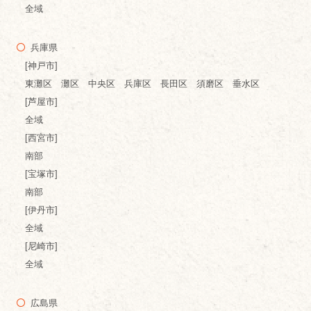
全域
兵庫県
[神戸市]
東灘区 灘区 中央区 兵庫区 長田区 須磨区 垂水区
[芦屋市]
全域
[西宮市]
南部
[宝塚市]
南部
[伊丹市]
全域
[尼崎市]
全域
広島県