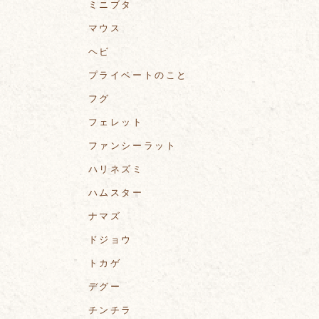
ミニブタ
マウス
ヘビ
プライベートのこと
フグ
フェレット
ファンシーラット
ハリネズミ
ハムスター
ナマズ
ドジョウ
トカゲ
デグー
チンチラ