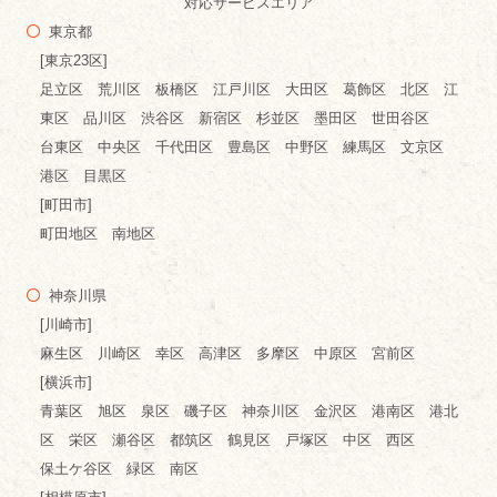
対応サービスエリア
東京都
[東京23区]
足立区 荒川区 板橋区 江戸川区 大田区 葛飾区 北区 江
東区 品川区 渋谷区 新宿区 杉並区 墨田区 世田谷区
台東区 中央区 千代田区 豊島区 中野区 練馬区 文京区
港区 目黒区
[町田市]
町田地区 南地区
神奈川県
[川崎市]
麻生区 川崎区 幸区 高津区 多摩区 中原区 宮前区
[横浜市]
青葉区 旭区 泉区 磯子区 神奈川区 金沢区 港南区 港北
区 栄区 瀬谷区 都筑区 鶴見区 戸塚区 中区 西区
保土ケ谷区 緑区 南区