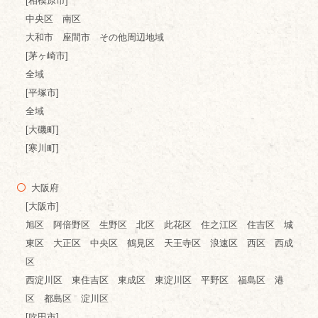
[相模原市]
中央区 南区
大和市 座間市 その他周辺地域
[茅ヶ崎市]
全域
[平塚市]
全域
[大磯町]
[寒川町]
大阪府
[大阪市]
旭区 阿倍野区 生野区 北区 此花区 住之江区 住吉区 城
東区 大正区 中央区 鶴見区 天王寺区 浪速区 西区 西成
区
西淀川区 東住吉区 東成区 東淀川区 平野区 福島区 港
区 都島区 淀川区
[吹田市]