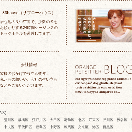
36house（サブローハウス）
居心地の良い空間で、少数の犬を
お預かりする24時間ケージレスの
ドッグホテルを運営してます。
会社情報
皆様のおかげで設立20周年。
私たちの想いや、会社の生い立ち
などをご覧いただけます。
3区]
区 荒川区 板橋区 江戸川区 大田区 葛飾区 北区 江東区 品川区 渋谷区 
区 中央区 千代田区 豊島区 中野区 練馬区 文京区 港区 目黒区