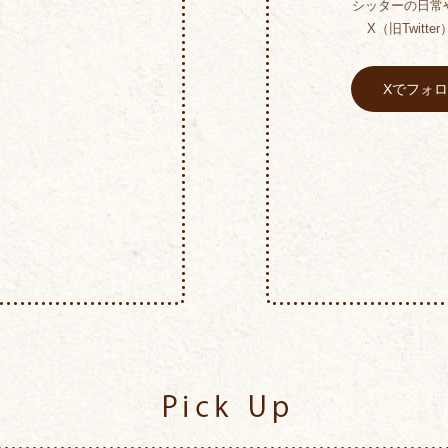
シッターの日常
X（旧Twitt
Xでフォ
Pick Up