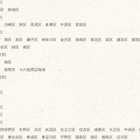
]
地区 南地区
]
区 川崎区 幸区 高津区 多摩区 中原区 宮前区
]
区 旭区 泉区 磯子区 神奈川区 金沢区 港南区 港北区 栄区 瀬谷区 都筑
ケ谷区 緑区 南区
原市]
区 南区
市 座間市 その他周辺地域
崎市]
]
]
]
]
 阿倍野区 生野区 北区 此花区 住之江区 住吉区 城東区 大正区 中央区 
川区 東住吉区 東成区 東淀川区 平野区 福島区 港区 都島区 淀川区