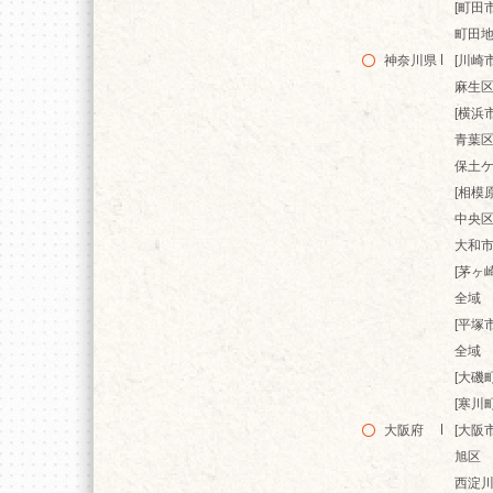
[町田市
町田
神奈川県
[川崎市
麻生
[横浜市
青葉
保土
[相模
中央
大和
[茅ヶ
全域
[平塚市
全域
[大磯町
[寒川町
大阪府
[大阪市
旭区
西淀