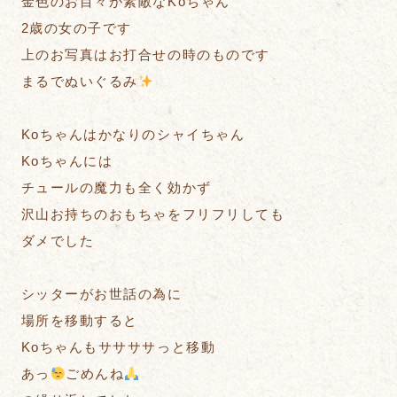
金色のお目々が素敵なKoちゃん
2歳の女の子です
上のお写真はお打合せの時のものです
まるでぬいぐるみ
Koちゃんはかなりのシャイちゃん
Koちゃんには
チュールの魔力も全く効かず
沢山お持ちのおもちゃをフリフリしても
ダメでした
シッターがお世話の為に
場所を移動すると
Koちゃんもササササっと移動
あっ
ごめんね