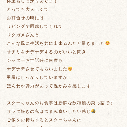
体重もしっかりあります
とっても大人しくて
お打合せの時には
リビングで同席してくれて
リクガメさんと
こんな風に生活を共に出来るんだと驚きました
オチリをナデナデするのがいいと聞き
シッターお世話時に何度も
ナデナデさせてもらいました
甲羅はしっかりしていますが
ほんわか弾力があって温かみを感じます
スターちゃんのお食事は新鮮な数種類の菜っ葉です
サラダ好きの私はつまみ食いしたい感じ
ご飯をお持ちするとスターちゃんは