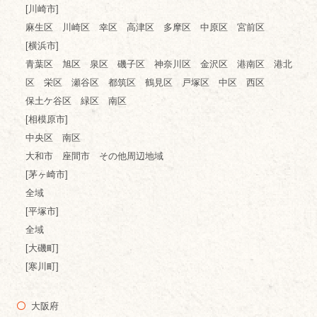
[川崎市]
麻生区 川崎区 幸区 高津区 多摩区 中原区 宮前区
[横浜市]
青葉区 旭区 泉区 磯子区 神奈川区 金沢区 港南区 港北
区 栄区 瀬谷区 都筑区 鶴見区 戸塚区 中区 西区
保土ケ谷区 緑区 南区
[相模原市]
中央区 南区
大和市 座間市 その他周辺地域
[茅ヶ崎市]
全域
[平塚市]
全域
[大磯町]
[寒川町]
大阪府