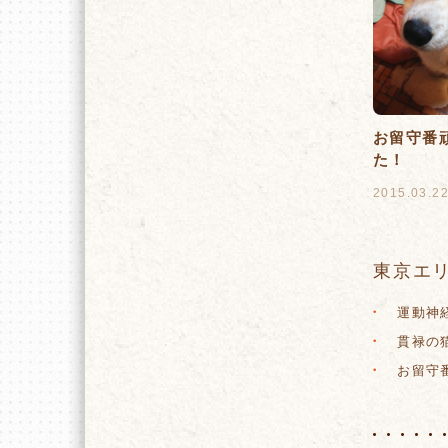
お留守番
た！
2015.03.2
東京エリ
運動神
貫禄の猫
お留守番