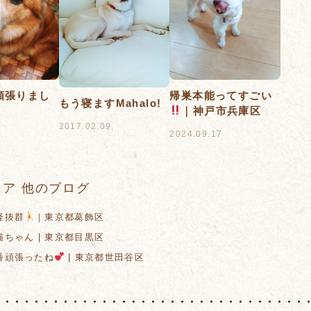
頑張りまし
帰巣本能ってすごい
もう寝ますMahalo!
｜神戸市兵庫区
2017.02.09
2
2024.09.17
ア 他のブログ
経抜群
｜東京都葛飾区
ちゃん | 東京都目黒区
頑張ったね
| 東京都世田谷区