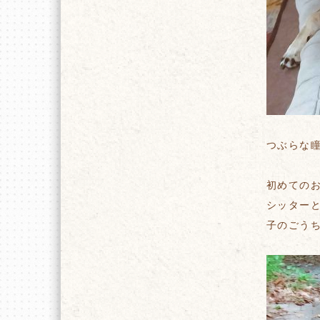
つぶらな
初めての
シッター
子のごう