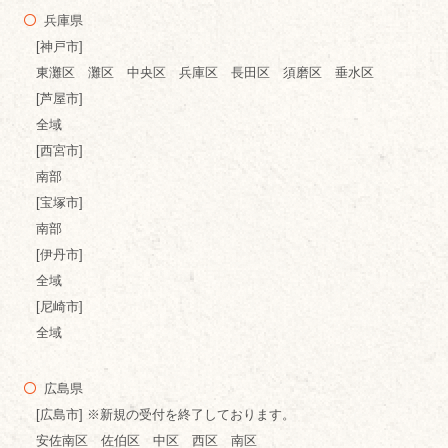
兵庫県
[神戸市]
東灘区 灘区 中央区 兵庫区 長田区 須磨区 垂水区
[芦屋市]
全域
[西宮市]
南部
[宝塚市]
南部
[伊丹市]
全域
[尼崎市]
全域
広島県
[広島市] ※新規の受付を終了しております。
安佐南区 佐伯区 中区 西区 南区