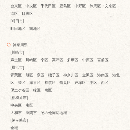
台東区 中央区 千代田区 豊島区 中野区 練馬区 文京区
港区 目黒区
[町田市]
町田地区 南地区
神奈川県
[川崎市]
麻生区 川崎区 幸区 高津区 多摩区 中原区 宮前区
[横浜市]
青葉区 旭区 泉区 磯子区 神奈川区 金沢区 港南区 港北
区 栄区 瀬谷区 都筑区 鶴見区 戸塚区 中区 西区
保土ケ谷区 緑区 南区
[相模原市]
中央区 南区
大和市 座間市 その他周辺地域
[茅ヶ崎市]
全域