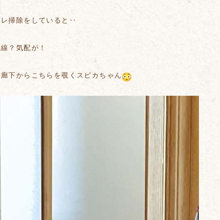
イレ掃除をしていると‥
視線？気配が！
と廊下からこちらを覗くスピカちゃん