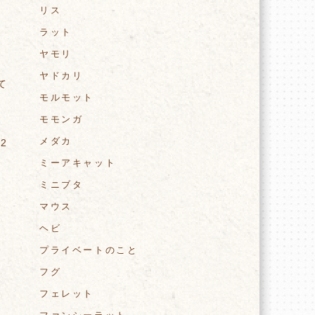
リス
ラット
ヤモリ
ヤドカリ
て
モルモット
モモンガ
メダカ
2
ミーアキャット
ミニブタ
マウス
と
ヘビ
プライベートのこと
フグ
。
フェレット