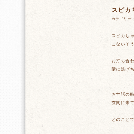
スピカ
カテゴリー
スピカち
こないそ
お打ち合
階に逃げ
お世話の
玄関に来
とのこと