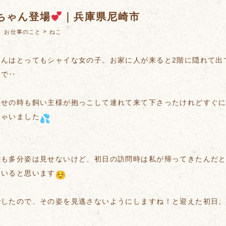
ちゃん登場
｜兵庫県尼崎市
：
>
お仕事のこと
ねこ
ゃんはとってもシャイな女の子。お家に人が来ると2階に隠れて出
うで‥
わせの時も飼い主様が抱っこして連れて来て下さったけれどすぐに
ちゃいました
時も多分姿は見せないけど、初日の訪問時は私が帰ってきたんだ
ていると思います
でしたので、その姿を見逃さないようにしますね！と迎えた初日