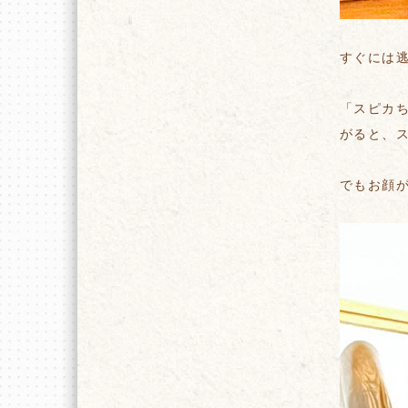
すぐには
「スピカ
がると、
でもお顔