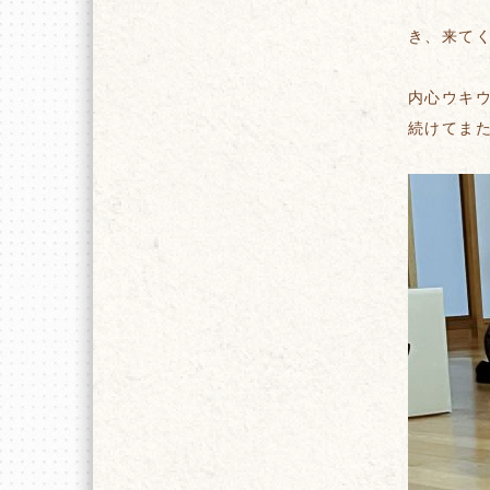
き、来て
内心ウキ
続けてま