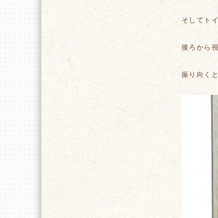
そしてト
後ろから
振り向く