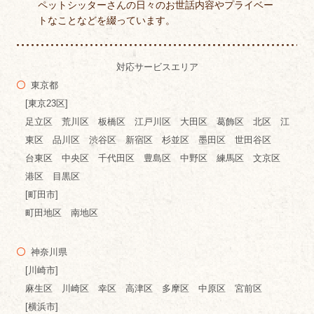
ペットシッターさんの日々のお世話内容やプライベー
トなことなどを綴っています。
対応サービスエリア
東京都
[東京23区]
足立区 荒川区 板橋区 江戸川区 大田区 葛飾区 北区 江
東区 品川区 渋谷区 新宿区 杉並区 墨田区 世田谷区
台東区 中央区 千代田区 豊島区 中野区 練馬区 文京区
港区 目黒区
[町田市]
町田地区 南地区
神奈川県
[川崎市]
麻生区 川崎区 幸区 高津区 多摩区 中原区 宮前区
[横浜市]