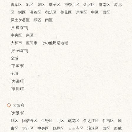
青葉区 旭区 泉区 磯子区 神奈川区 金沢区 港南区 港北
区 栄区 瀬谷区 都筑区 鶴見区 戸塚区 中区 西区
保土ケ谷区 緑区 南区
[相模原市]
中央区 南区
大和市 座間市 その他周辺地域
[茅ヶ崎市]
全域
[平塚市]
全域
[大磯町]
[寒川町]
大阪府
[大阪市]
旭区 阿倍野区 生野区 北区 此花区 住之江区 住吉区 城
東区 大正区 中央区 鶴見区 天王寺区 浪速区 西区 西成