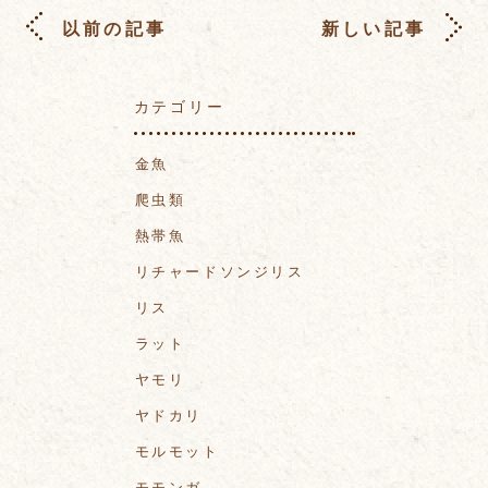
以前の記事
新しい記事
カテゴリー
金魚
爬虫類
熱帯魚
リチャードソンジリス
リス
ラット
ヤモリ
ヤドカリ
モルモット
モモンガ