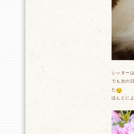
シッター
でも次の
た
ほんとに