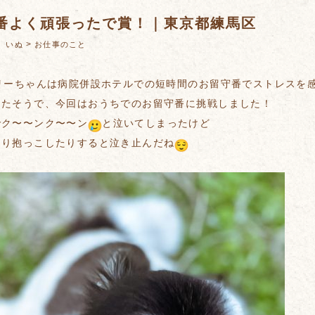
番よく頑張ったで賞！｜東京都練馬区
：
>
いぬ
お仕事のこと
ケリーちゃんは病院併設ホテルでの短時間のお留守番でストレスを
ったそうで、今回はおうちでのお留守番に挑戦しました！
でク〜〜ンク〜〜ン
と泣いてしまったけど
たり抱っこしたりすると泣き止んだね