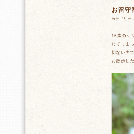
お留守
カテゴリー
16歳の
じてしま
切ない声
お散歩し