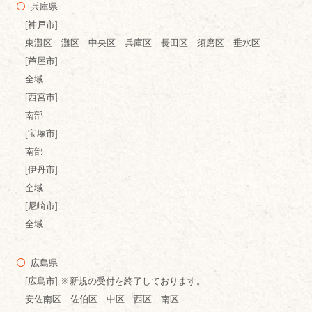
兵庫県
[神戸市]
東灘区 灘区 中央区 兵庫区 長田区 須磨区 垂水区
[芦屋市]
全域
[西宮市]
南部
[宝塚市]
南部
[伊丹市]
全域
[尼崎市]
全域
広島県
[広島市] ※新規の受付を終了しております。
安佐南区 佐伯区 中区 西区 南区