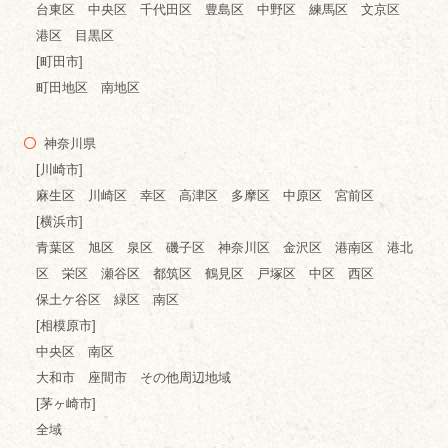
台東区 中央区 千代田区 豊島区 中野区 練馬区 文京区
港区 目黒区
[町田市]
町田地区 南地区
神奈川県
[川崎市]
麻生区 川崎区 幸区 高津区 多摩区 中原区 宮前区
[横浜市]
青葉区 旭区 泉区 磯子区 神奈川区 金沢区 港南区 港北
区 栄区 瀬谷区 都筑区 鶴見区 戸塚区 中区 西区
保土ケ谷区 緑区 南区
[相模原市]
中央区 南区
大和市 座間市 その他周辺地域
[茅ヶ崎市]
全域