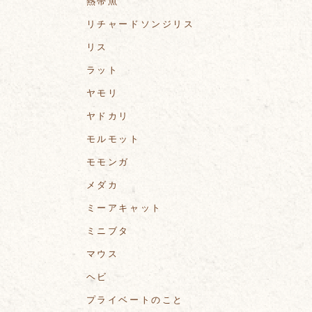
熱帯魚
リチャードソンジリス
リス
ラット
ヤモリ
ヤドカリ
モルモット
モモンガ
メダカ
ミーアキャット
ミニブタ
マウス
ヘビ
プライベートのこと