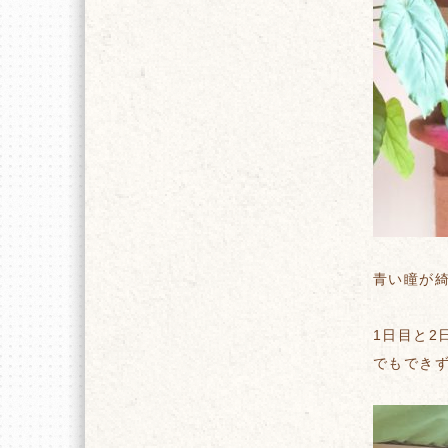
青い瞳が
1日目と
でもでき