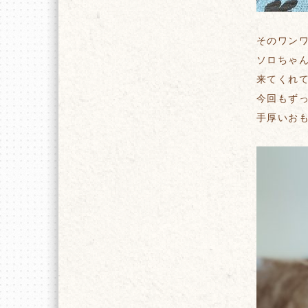
そのワン
ソロちゃ
来てくれ
今回もず
手厚いお