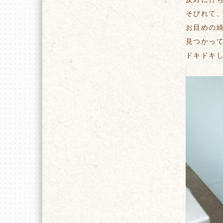
そびれて
お目めの
見つかっ
ドキドキ