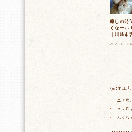
癒しの時間
くなーい！
｜川崎市
2021.02.0
横浜エリ
ニク君、
８ヶ月ぶ
ふくちゃ