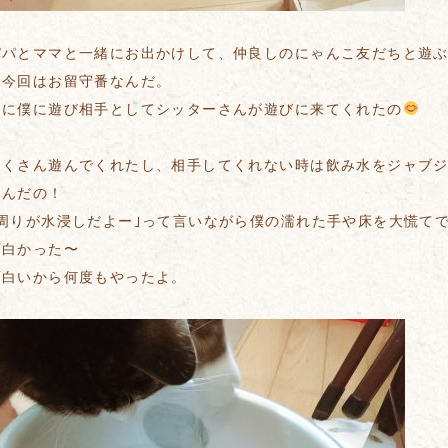
パパとママと一緒にお出かけして、仲良しのにゃんこ友だちと遊
、今回はお留守番なんだ。
りに僕に遊び相手としてシッターさんが遊びに来てくれたの
たくさん遊んでくれたし、相手してくれない時は飲み水をジャブ
遊んだの！
｢周りが水浸しだよー｣って言いながら僕の濡れた手や床を大慌て
面白かった〜
面白いから何度もやったよ。