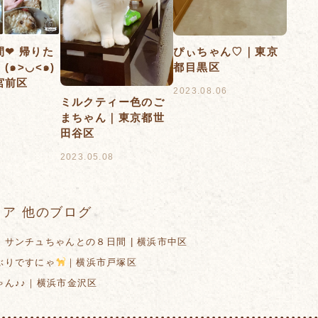
❤︎ 帰りた
ぴぃちゃん♡｜東京
(๑>◡<๑)
都目黒区
宮前区
2023.08.06
ミルクティー色のご
6
まちゃん｜東京都世
田谷区
2023.05.08
ア 他のブログ
サンチュちゃんとの８日間 | 横浜市中区
りですにゃ
｜横浜市戸塚区
ん♪♪｜横浜市金沢区