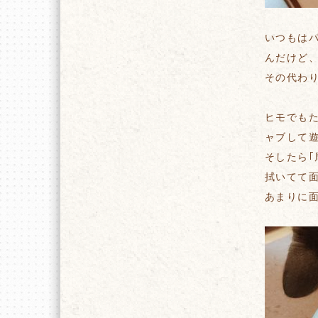
いつもは
んだけど
その代わ
ヒモでも
ャブして
そしたら
拭いてて
あまりに