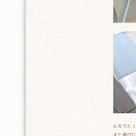
ヒモでた
また遊び