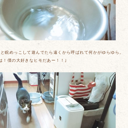
水と睨めっこして遊んでたら遠くから呼ばれて何かがゆらゆら。
は！僕の大好きなヒモだあー！！｣