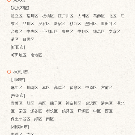
東京都
[東京23区]
足立区 荒川区 板橋区 江戸川区 大田区 葛飾区 北区 江
東区 品川区 渋谷区 新宿区 杉並区 墨田区 世田谷区
台東区 中央区 千代田区 豊島区 中野区 練馬区 文京区
港区 目黒区
[町田市]
町田地区 南地区
神奈川県
[川崎市]
麻生区 川崎区 幸区 高津区 多摩区 中原区 宮前区
[横浜市]
青葉区 旭区 泉区 磯子区 神奈川区 金沢区 港南区 港北
区 栄区 瀬谷区 都筑区 鶴見区 戸塚区 中区 西区
保土ケ谷区 緑区 南区
[相模原市]
中央区 南区