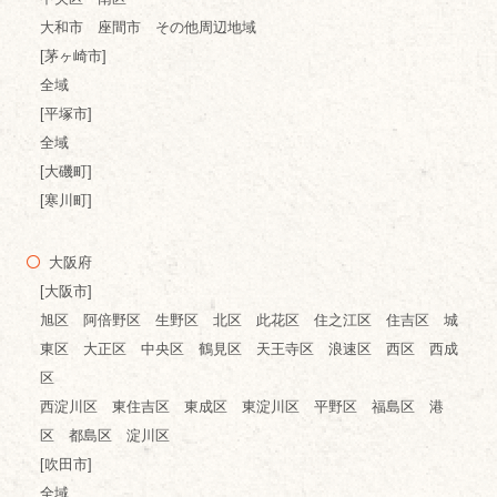
大和市 座間市 その他周辺地域
[茅ヶ崎市]
全域
[平塚市]
全域
[大磯町]
[寒川町]
大阪府
[大阪市]
旭区 阿倍野区 生野区 北区 此花区 住之江区 住吉区 城
東区 大正区 中央区 鶴見区 天王寺区 浪速区 西区 西成
区
西淀川区 東住吉区 東成区 東淀川区 平野区 福島区 港
区 都島区 淀川区
[吹田市]
全域