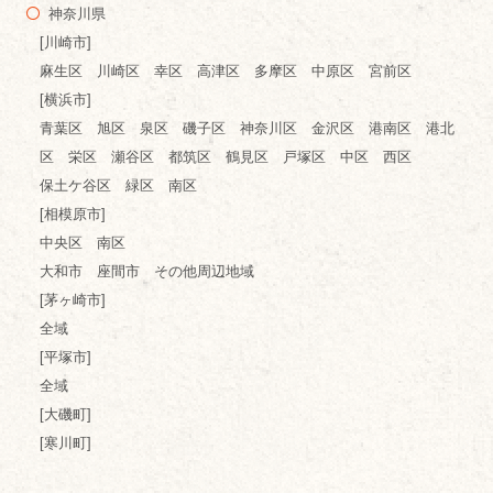
神奈川県
[川崎市]
麻生区 川崎区 幸区 高津区 多摩区 中原区 宮前区
[横浜市]
青葉区 旭区 泉区 磯子区 神奈川区 金沢区 港南区 港北
区 栄区 瀬谷区 都筑区 鶴見区 戸塚区 中区 西区
保土ケ谷区 緑区 南区
[相模原市]
中央区 南区
大和市 座間市 その他周辺地域
[茅ヶ崎市]
全域
[平塚市]
全域
[大磯町]
[寒川町]