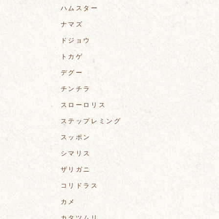
ハムスター
ナマズ
ドジョウ
トカゲ
デグー
チンチラ
スローロリス
ステップレミング
スッポン
シマリス
ザリガニ
コリドラス
カメ
カタツムリ