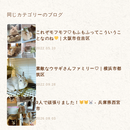
同じカテゴリーのブログ
これぞモフモフ♡もふもふってこういうこ
となのね
｜大阪市住吉区
2022.05.10
素敵なウサギさんファミリー♡｜横浜市都
筑区
2022.09.28
3人で頑張りました！
- 兵庫県西宮
市
2026.08.03