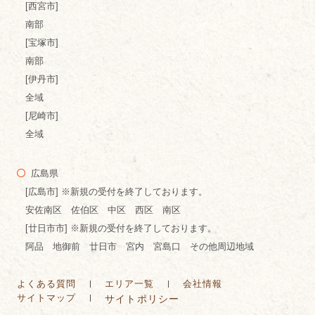
[西宮市]
南部
[宝塚市]
南部
[伊丹市]
全域
[尼崎市]
全域
広島県
[広島市] ※新規の受付を終了しております。
安佐南区 佐伯区 中区 西区 南区
[廿日市市] ※新規の受付を終了しております。
阿品 地御前 廿日市 宮内 宮島口 その他周辺地域
よくある質問
エリア一覧
会社情報
サイトマップ
サイトポリシー