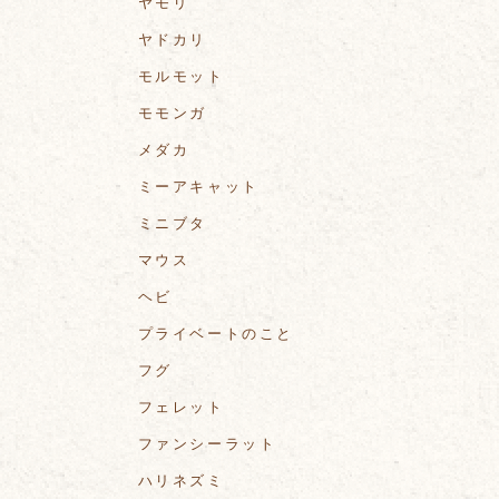
ヤモリ
ヤドカリ
モルモット
モモンガ
メダカ
ミーアキャット
ミニブタ
マウス
ヘビ
プライベートのこと
フグ
フェレット
ファンシーラット
ハリネズミ