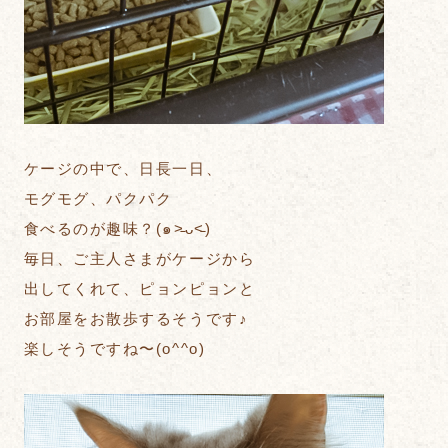
ケージの中で、日長一日、
モグモグ、パクパク
食べるのが趣味？(๑˃̵ᴗ˂̵)
毎日、ご主人さまがケージから
出してくれて、ピョンピョンと
お部屋をお散歩するそうです♪
楽しそうですね〜(o^^o)