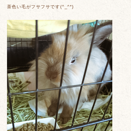
茶色い毛がフサフサです(^_^*)