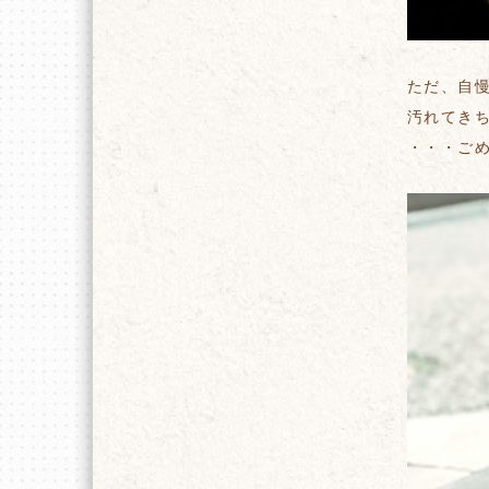
ただ、自
汚れてき
・・・ご