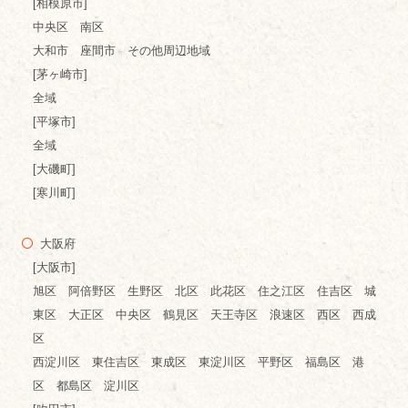
[相模原市]
中央区 南区
大和市 座間市 その他周辺地域
[茅ヶ崎市]
全域
[平塚市]
全域
[大磯町]
[寒川町]
大阪府
[大阪市]
旭区 阿倍野区 生野区 北区 此花区 住之江区 住吉区 城
東区 大正区 中央区 鶴見区 天王寺区 浪速区 西区 西成
区
西淀川区 東住吉区 東成区 東淀川区 平野区 福島区 港
区 都島区 淀川区