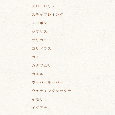
スローロリス
ステップレミング
スッポン
シマリス
ザリガニ
コリドラス
カメ
カタツムリ
カエル
ウーパールーパー
ウェディングシッター
イモリ
イグアナ