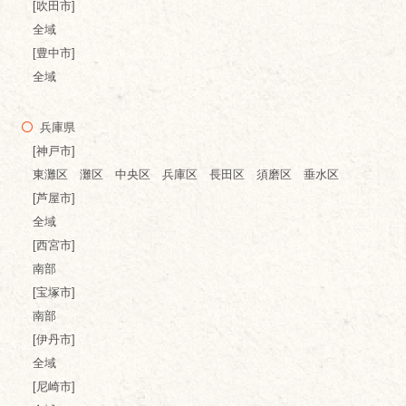
[吹田市]
全域
[豊中市]
全域
兵庫県
[神戸市]
東灘区 灘区 中央区 兵庫区 長田区 須磨区 垂水区
[芦屋市]
全域
[西宮市]
南部
[宝塚市]
南部
[伊丹市]
全域
[尼崎市]