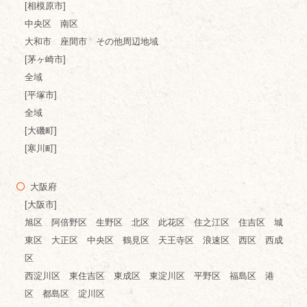
[相模原市]
中央区 南区
大和市 座間市 その他周辺地域
[茅ヶ崎市]
全域
[平塚市]
全域
[大磯町]
[寒川町]
大阪府
[大阪市]
旭区 阿倍野区 生野区 北区 此花区 住之江区 住吉区 城
東区 大正区 中央区 鶴見区 天王寺区 浪速区 西区 西成
区
西淀川区 東住吉区 東成区 東淀川区 平野区 福島区 港
区 都島区 淀川区