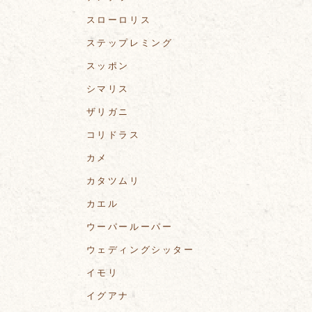
スローロリス
ステップレミング
スッポン
シマリス
ザリガニ
コリドラス
カメ
カタツムリ
カエル
ウーパールーパー
ウェディングシッター
イモリ
イグアナ