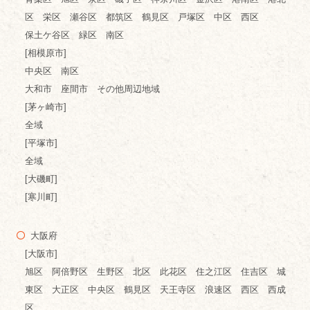
区 栄区 瀬谷区 都筑区 鶴見区 戸塚区 中区 西区
保土ケ谷区 緑区 南区
[相模原市]
中央区 南区
大和市 座間市 その他周辺地域
[茅ヶ崎市]
全域
[平塚市]
全域
[大磯町]
[寒川町]
大阪府
[大阪市]
旭区 阿倍野区 生野区 北区 此花区 住之江区 住吉区 城
東区 大正区 中央区 鶴見区 天王寺区 浪速区 西区 西成
区