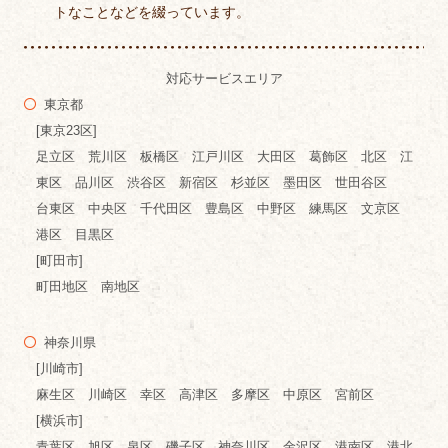
トなことなどを綴っています。
対応サービスエリア
東京都
[東京23区]
足立区 荒川区 板橋区 江戸川区 大田区 葛飾区 北区 江
東区 品川区 渋谷区 新宿区 杉並区 墨田区 世田谷区
台東区 中央区 千代田区 豊島区 中野区 練馬区 文京区
港区 目黒区
[町田市]
町田地区 南地区
神奈川県
[川崎市]
麻生区 川崎区 幸区 高津区 多摩区 中原区 宮前区
[横浜市]
青葉区 旭区 泉区 磯子区 神奈川区 金沢区 港南区 港北