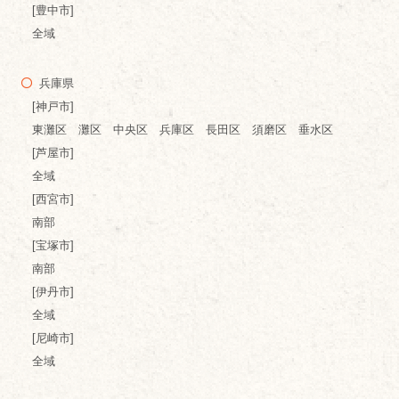
[豊中市]
全域
兵庫県
[神戸市]
東灘区 灘区 中央区 兵庫区 長田区 須磨区 垂水区
[芦屋市]
全域
[西宮市]
南部
[宝塚市]
南部
[伊丹市]
全域
[尼崎市]
全域