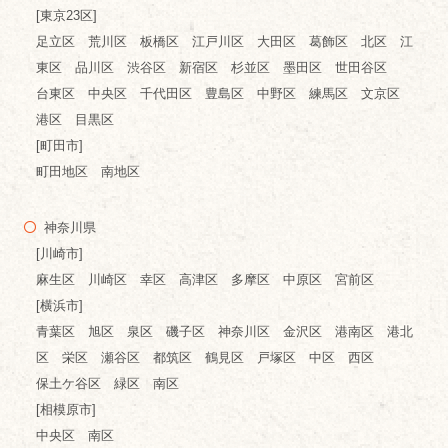
[東京23区]
足立区 荒川区 板橋区 江戸川区 大田区 葛飾区 北区 江
東区 品川区 渋谷区 新宿区 杉並区 墨田区 世田谷区
台東区 中央区 千代田区 豊島区 中野区 練馬区 文京区
港区 目黒区
[町田市]
町田地区 南地区
神奈川県
[川崎市]
麻生区 川崎区 幸区 高津区 多摩区 中原区 宮前区
[横浜市]
青葉区 旭区 泉区 磯子区 神奈川区 金沢区 港南区 港北
区 栄区 瀬谷区 都筑区 鶴見区 戸塚区 中区 西区
保土ケ谷区 緑区 南区
[相模原市]
中央区 南区