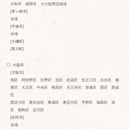
大和市 座間市 その他周辺地域
[茅ヶ崎市]
全域
[平塚市]
全域
[大磯町]
[寒川町]
大阪府
[大阪市]
旭区 阿倍野区 生野区 北区 此花区 住之江区 住吉区 城
東区 大正区 中央区 鶴見区 天王寺区 浪速区 西区 西成
区
西淀川区 東住吉区 東成区 東淀川区 平野区 福島区 港
区 都島区 淀川区
[吹田市]
全域