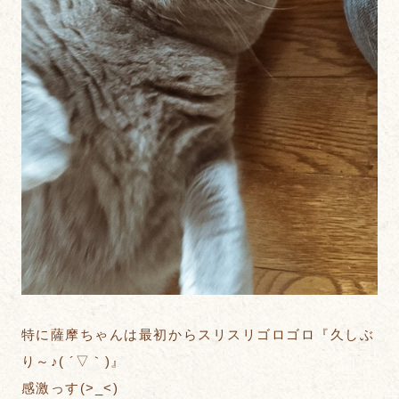
特に薩摩ちゃんは最初からスリスリゴロゴロ『久しぶ
り～♪( ´▽｀)』
感激っす(>_<)