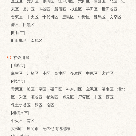
足立区 荒川区 板橋区 江戸川区 大田区 葛飾区 北区 江
東区 品川区 渋谷区 新宿区 杉並区 墨田区 世田谷区
台東区 中央区 千代田区 豊島区 中野区 練馬区 文京区
港区 目黒区
[町田市]
町田地区 南地区
神奈川県
[川崎市]
麻生区 川崎区 幸区 高津区 多摩区 中原区 宮前区
[横浜市]
青葉区 旭区 泉区 磯子区 神奈川区 金沢区 港南区 港北
区 栄区 瀬谷区 都筑区 鶴見区 戸塚区 中区 西区
保土ケ谷区 緑区 南区
[相模原市]
中央区 南区
大和市 座間市 その他周辺地域