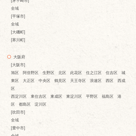
[茅ヶ崎市]
全域
[平塚市]
全域
[大磯町]
[寒川町]
大阪府
[大阪市]
旭区 阿倍野区 生野区 北区 此花区 住之江区 住吉区 城
東区 大正区 中央区 鶴見区 天王寺区 浪速区 西区 西成
区
西淀川区 東住吉区 東成区 東淀川区 平野区 福島区 港
区 都島区 淀川区
[吹田市]
全域
[豊中市]
全域