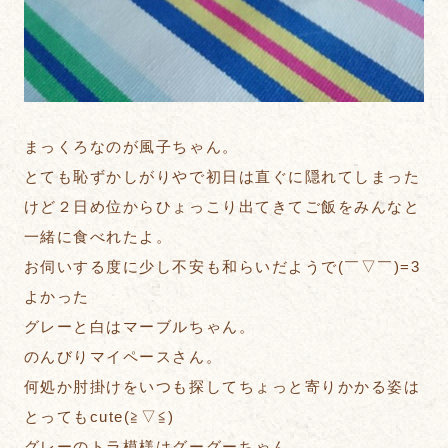
まっくろなのが風子ちゃん。
とても恥ずかしがりやで初日は直ぐに隠れてしまった
けど２日め位からひょっこり出てきてご飯をみんなと
一緒に食べれたよ。
お伺いする度に少し不安も和らいだようで(￣▽￣)=3
よかった
グレーと白はマーブルちゃん。
のんびりマイペースさん。
何処か肘掛けをいつも探してちょっと寄りかかる姿は
とってもcute(≧▽≦)
グレーのトラ模様はグーグーちゃん。