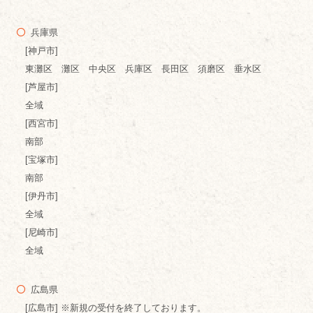
兵庫県
[神戸市]
東灘区 灘区 中央区 兵庫区 長田区 須磨区 垂水区
[芦屋市]
全域
[西宮市]
南部
[宝塚市]
南部
[伊丹市]
全域
[尼崎市]
全域
広島県
[広島市] ※新規の受付を終了しております。