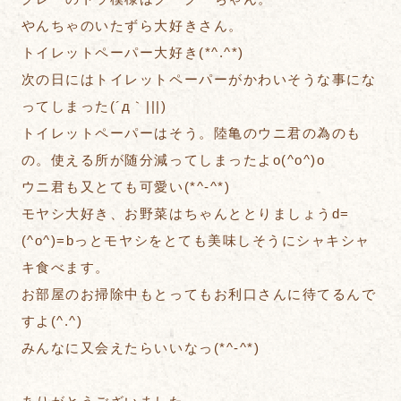
やんちゃのいたずら大好きさん。
トイレットペーパー大好き(*^.^*)
次の日にはトイレットペーパーがかわいそうな事にな
ってしまった(´д｀|||)
トイレットペーパーはそう。陸亀のウニ君の為のも
の。使える所が随分減ってしまったよo(^o^)o
ウニ君も又とても可愛い(*^-^*)
モヤシ大好き、お野菜はちゃんととりましょうd=
(^o^)=bっとモヤシをとても美味しそうにシャキシャ
キ食べます。
お部屋のお掃除中もとってもお利口さんに待てるんで
すよ(^.^)
みんなに又会えたらいいなっ(*^-^*)