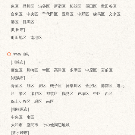
東区 品川区 渋谷区 新宿区 杉並区 墨田区 世田谷区
台東区 中央区 千代田区 豊島区 中野区 練馬区 文京区
港区 目黒区
[町田市]
町田地区 南地区
神奈川県
[川崎市]
麻生区 川崎区 幸区 高津区 多摩区 中原区 宮前区
[横浜市]
青葉区 旭区 泉区 磯子区 神奈川区 金沢区 港南区 港北
区 栄区 瀬谷区 都筑区 鶴見区 戸塚区 中区 西区
保土ケ谷区 緑区 南区
[相模原市]
中央区 南区
大和市 座間市 その他周辺地域
[茅ヶ崎市]