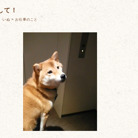
して！
：
>
いぬ
お仕事のこと