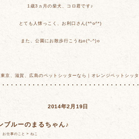
1歳3ヵ月の柴犬、コロ君です♪
とても人懐っこく、お利口さん(*^o^*)
また、公園にお散歩行こうねo(^-^)o
東京、滋賀、広島のペットシッターなら｜オレンジペットシッ
2014年2月19日
ンブルーのまるちゃん♪
：
>
お仕事のこと
ねこ