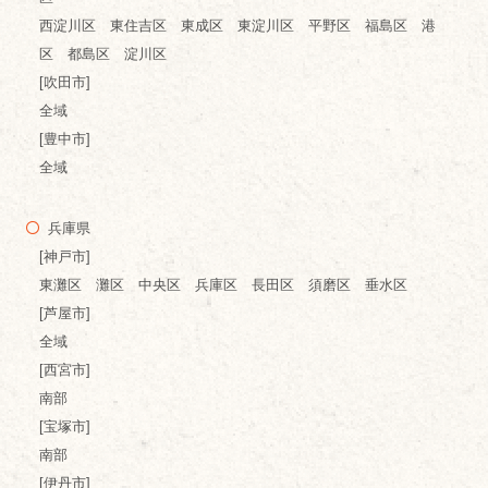
西淀川区 東住吉区 東成区 東淀川区 平野区 福島区 港
区 都島区 淀川区
[吹田市]
全域
[豊中市]
全域
兵庫県
[神戸市]
東灘区 灘区 中央区 兵庫区 長田区 須磨区 垂水区
[芦屋市]
全域
[西宮市]
南部
[宝塚市]
南部
[伊丹市]