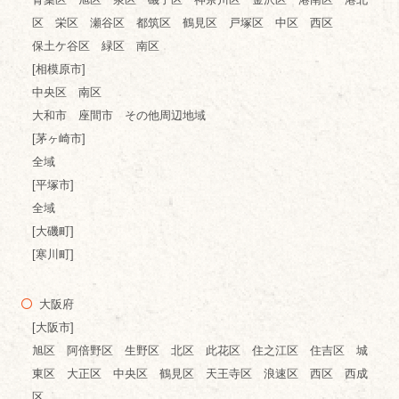
区 栄区 瀬谷区 都筑区 鶴見区 戸塚区 中区 西区
保土ケ谷区 緑区 南区
[相模原市]
中央区 南区
大和市 座間市 その他周辺地域
[茅ヶ崎市]
全域
[平塚市]
全域
[大磯町]
[寒川町]
大阪府
[大阪市]
旭区 阿倍野区 生野区 北区 此花区 住之江区 住吉区 城
東区 大正区 中央区 鶴見区 天王寺区 浪速区 西区 西成
区