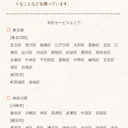
トなことなどを綴っています。
対応サービスエリア
東京都
[東京23区]
足立区 荒川区 板橋区 江戸川区 大田区 葛飾区 北区 江
東区 品川区 渋谷区 新宿区 杉並区 墨田区 世田谷区
台東区 中央区 千代田区 豊島区 中野区 練馬区 文京区
港区 目黒区
[町田市]
町田地区 南地区
神奈川県
[川崎市]
麻生区 川崎区 幸区 高津区 多摩区 中原区 宮前区
[横浜市]
青葉区 旭区 泉区 磯子区 神奈川区 金沢区 港南区 港北