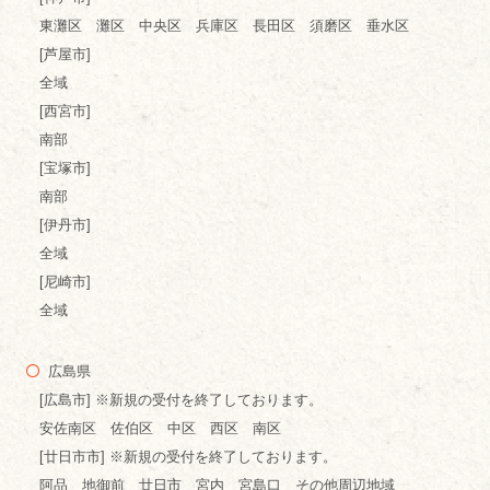
東灘区 灘区 中央区 兵庫区 長田区 須磨区 垂水区
[芦屋市]
全域
[西宮市]
南部
[宝塚市]
南部
[伊丹市]
全域
[尼崎市]
全域
広島県
[広島市] ※新規の受付を終了しております。
安佐南区 佐伯区 中区 西区 南区
[廿日市市] ※新規の受付を終了しております。
阿品 地御前 廿日市 宮内 宮島口 その他周辺地域