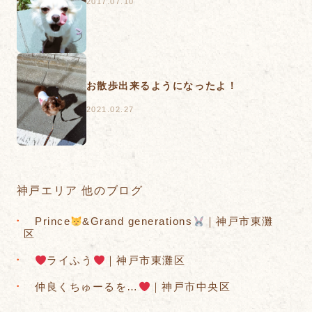
2017.07.10
お散歩出来るようになったよ！
2021.02.27
神戸エリア 他のブログ
Prince
&Grand generations
｜神戸市東灘
区
ライふう
｜神戸市東灘区
仲良くちゅーるを…
｜神戸市中央区