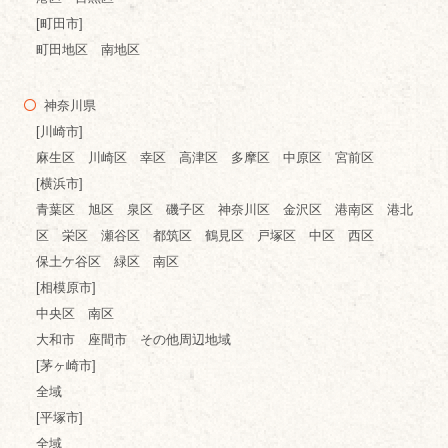
[町田市]
町田地区 南地区
神奈川県
[川崎市]
麻生区 川崎区 幸区 高津区 多摩区 中原区 宮前区
[横浜市]
青葉区 旭区 泉区 磯子区 神奈川区 金沢区 港南区 港北
区 栄区 瀬谷区 都筑区 鶴見区 戸塚区 中区 西区
保土ケ谷区 緑区 南区
[相模原市]
中央区 南区
大和市 座間市 その他周辺地域
[茅ヶ崎市]
全域
[平塚市]
全域