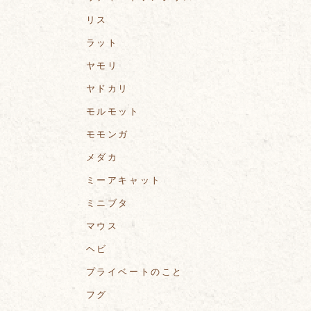
リス
ラット
ヤモリ
ヤドカリ
モルモット
モモンガ
メダカ
ミーアキャット
ミニブタ
マウス
ヘビ
プライベートのこと
フグ