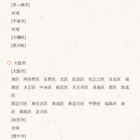
[茅ヶ崎市]
全域
[平塚市]
全域
[大磯町]
[寒川町]
大阪府
[大阪市]
旭区 阿倍野区 生野区 北区 此花区 住之江区 住吉区 城
東区 大正区 中央区 鶴見区 天王寺区 浪速区 西区 西成
区
西淀川区 東住吉区 東成区 東淀川区 平野区 福島区 港
区 都島区 淀川区
[吹田市]
全域
[豊中市]