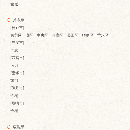
全域
兵庫県
[神戸市]
東灘区 灘区 中央区 兵庫区 長田区 須磨区 垂水区
[芦屋市]
全域
[西宮市]
南部
[宝塚市]
南部
[伊丹市]
全域
[尼崎市]
全域
広島県