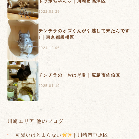
トッポちゃん♡｜川崎市高津区
2022.02.28
チンチラのオズくんが引越して来たんです
♪｜東京都板橋区
2024.12.06
チンチラの おはぎ君｜広島市佐伯区
2025.01.19
川崎エリア 他のブログ
可愛いはとまらない
｜川崎市中原区