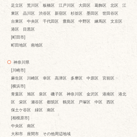
足立区 荒川区 板橋区 江戸川区 大田区 葛飾区 北区 江
東区 品川区 渋谷区 新宿区 杉並区 墨田区 世田谷区
台東区 中央区 千代田区 豊島区 中野区 練馬区 文京区
港区 目黒区
[町田市]
町田地区 南地区
神奈川県
[川崎市]
麻生区 川崎区 幸区 高津区 多摩区 中原区 宮前区
[横浜市]
青葉区 旭区 泉区 磯子区 神奈川区 金沢区 港南区 港北
区 栄区 瀬谷区 都筑区 鶴見区 戸塚区 中区 西区
保土ケ谷区 緑区 南区
[相模原市]
中央区 南区
大和市 座間市 その他周辺地域