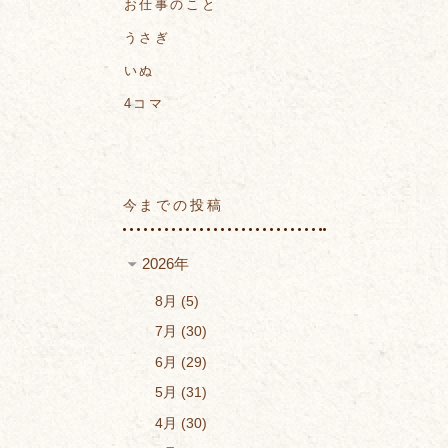
お仕事のこと
うさぎ
いぬ
4コマ
今までの投稿
2026年
8月
5
7月
30
6月
29
5月
31
4月
30