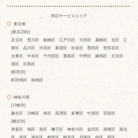
対応サービスエリア
東京都
[東京23区]
足立区 荒川区 板橋区 江戸川区 大田区 葛飾区 北区 江
東区 品川区 渋谷区 新宿区 杉並区 墨田区 世田谷区
台東区 中央区 千代田区 豊島区 中野区 練馬区 文京区
港区 目黒区
[町田市]
町田地区 南地区
神奈川県
[川崎市]
麻生区 川崎区 幸区 高津区 多摩区 中原区 宮前区
[横浜市]
青葉区 旭区 泉区 磯子区 神奈川区 金沢区 港南区 港北
区 栄区 瀬谷区 都筑区 鶴見区 戸塚区 中区 西区