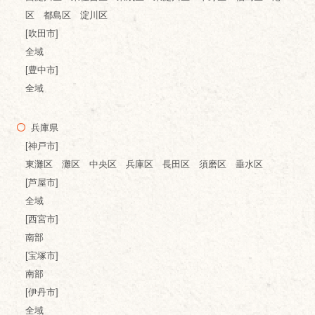
区 都島区 淀川区
[吹田市]
全域
[豊中市]
全域
兵庫県
[神戸市]
東灘区 灘区 中央区 兵庫区 長田区 須磨区 垂水区
[芦屋市]
全域
[西宮市]
南部
[宝塚市]
南部
[伊丹市]
全域