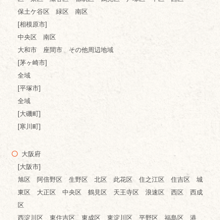
保土ケ谷区 緑区 南区
[相模原市]
中央区 南区
大和市 座間市 その他周辺地域
[茅ヶ崎市]
全域
[平塚市]
全域
[大磯町]
[寒川町]
大阪府
[大阪市]
旭区 阿倍野区 生野区 北区 此花区 住之江区 住吉区 城
東区 大正区 中央区 鶴見区 天王寺区 浪速区 西区 西成
区
西淀川区 東住吉区 東成区 東淀川区 平野区 福島区 港