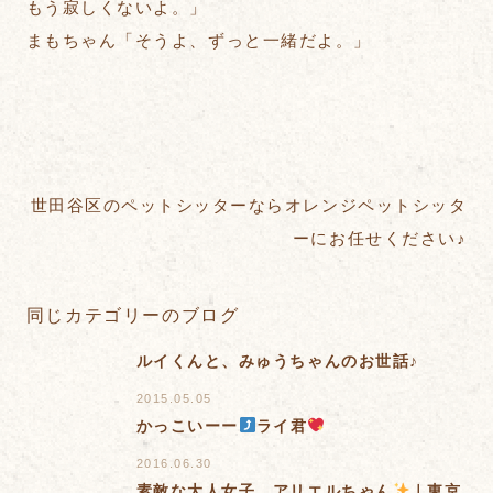
もう寂しくないよ。」
まもちゃん「そうよ、ずっと一緒だよ。」
世田谷区のペットシッターならオレンジペットシッタ
ーにお任せください♪
同じカテゴリーのブログ
ルイくんと、みゅうちゃんのお世話♪
2015.05.05
かっこいーー
ライ君
2016.06.30
素敵な大人女子 アリエルちゃん
｜東京