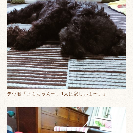
テウ君「まもちゃん〜、1人は寂しいよ〜。」