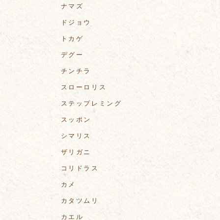
ナマズ
ドジョウ
トカゲ
デグー
チンチラ
スローロリス
ステップレミング
スッポン
シマリス
ザリガニ
コリドラス
カメ
カタツムリ
カエル