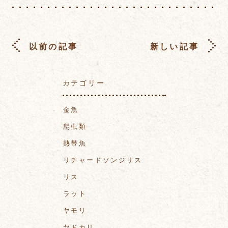
以前の記事
新しい記事
カテゴリー
金魚
爬虫類
熱帯魚
リチャードソンジリス
リス
ラット
ヤモリ
ヤドカリ