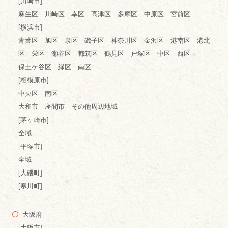
[川崎市]
麻生区 川崎区 幸区 高津区 多摩区 中原区 宮前区
[横浜市]
青葉区 旭区 泉区 磯子区 神奈川区 金沢区 港南区 港北
区 栄区 瀬谷区 都筑区 鶴見区 戸塚区 中区 西区
保土ケ谷区 緑区 南区
[相模原市]
中央区 南区
大和市 座間市 その他周辺地域
[茅ヶ崎市]
全域
[平塚市]
全域
[大磯町]
[寒川町]
大阪府
[大阪市]