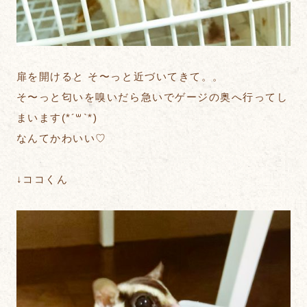
扉を開けると そ〜っと近づいてきて。。
そ〜っと匂いを嗅いだら急いでゲージの奥へ行ってし
まいます(*´꒳`*)
なんてかわいい♡
↓ココくん