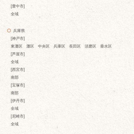
[豊中市]
全域
兵庫県
[神戸市]
東灘区 灘区 中央区 兵庫区 長田区 須磨区 垂水区
[芦屋市]
全域
[西宮市]
南部
[宝塚市]
南部
[伊丹市]
全域
[尼崎市]
全域