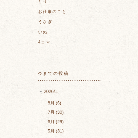
とり
お仕事のこと
うさぎ
いぬ
4コマ
今までの投稿
2026年
8月
6
7月
30
6月
29
5月
31