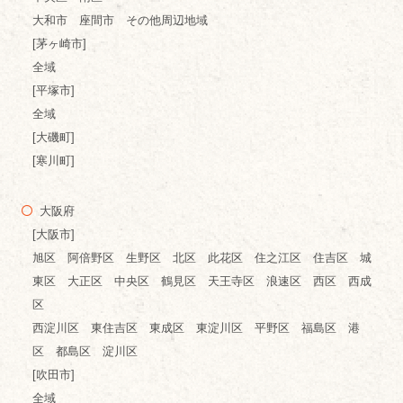
大和市 座間市 その他周辺地域
[茅ヶ崎市]
全域
[平塚市]
全域
[大磯町]
[寒川町]
大阪府
[大阪市]
旭区 阿倍野区 生野区 北区 此花区 住之江区 住吉区 城
東区 大正区 中央区 鶴見区 天王寺区 浪速区 西区 西成
区
西淀川区 東住吉区 東成区 東淀川区 平野区 福島区 港
区 都島区 淀川区
[吹田市]
全域