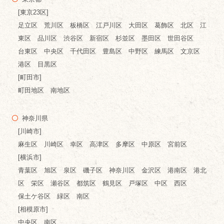
[東京23区]
足立区 荒川区 板橋区 江戸川区 大田区 葛飾区 北区 江
東区 品川区 渋谷区 新宿区 杉並区 墨田区 世田谷区
台東区 中央区 千代田区 豊島区 中野区 練馬区 文京区
港区 目黒区
[町田市]
町田地区 南地区
神奈川県
[川崎市]
麻生区 川崎区 幸区 高津区 多摩区 中原区 宮前区
[横浜市]
青葉区 旭区 泉区 磯子区 神奈川区 金沢区 港南区 港北
区 栄区 瀬谷区 都筑区 鶴見区 戸塚区 中区 西区
保土ケ谷区 緑区 南区
[相模原市]
中央区 南区