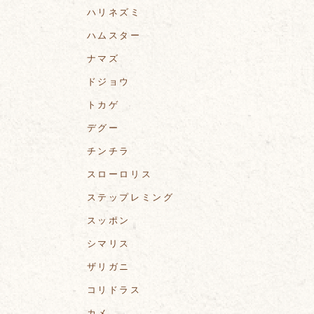
ハリネズミ
ハムスター
ナマズ
ドジョウ
トカゲ
デグー
チンチラ
スローロリス
ステップレミング
スッポン
シマリス
ザリガニ
コリドラス
カメ