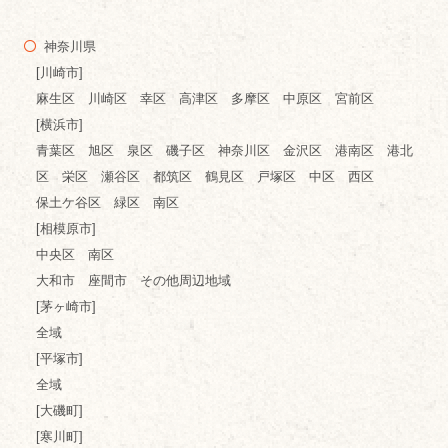
神奈川県
[川崎市]
麻生区 川崎区 幸区 高津区 多摩区 中原区 宮前区
[横浜市]
青葉区 旭区 泉区 磯子区 神奈川区 金沢区 港南区 港北
区 栄区 瀬谷区 都筑区 鶴見区 戸塚区 中区 西区
保土ケ谷区 緑区 南区
[相模原市]
中央区 南区
大和市 座間市 その他周辺地域
[茅ヶ崎市]
全域
[平塚市]
全域
[大磯町]
[寒川町]