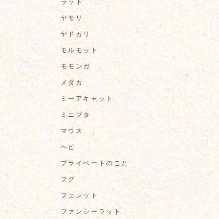
ラット
ヤモリ
ヤドカリ
モルモット
モモンガ
メダカ
ミーアキャット
ミニブタ
マウス
ヘビ
プライベートのこと
フグ
フェレット
ファンシーラット