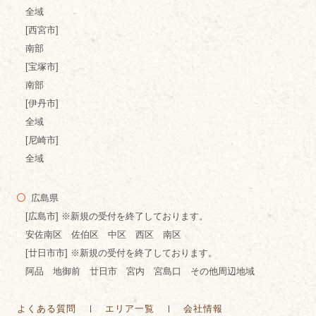
全域
[西宮市]
南部
[宝塚市]
南部
[伊丹市]
全域
[尼崎市]
全域
広島県
[広島市] ※新規の受付を終了しております。
安佐南区 佐伯区 中区 西区 南区
[廿日市市] ※新規の受付を終了しております。
阿品 地御前 廿日市 宮内 宮島口 その他周辺地域
よくある質問
エリア一覧
会社情報