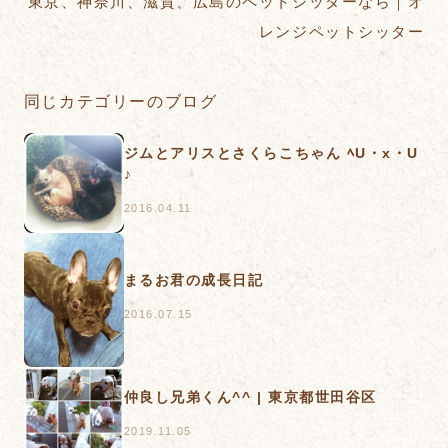
東京、神奈川、滋賀、広島のペットシッターなら｜オ
レンジペットシッター
同じカテゴリーのブログ
ジムとアリスとさくらこちゃん ﾍU・x・U
♪
2016.04.11
まるお君の成長日記
2016.07.15
仲良し兄弟くん^^ | 東京都世田谷区
2019.11.05