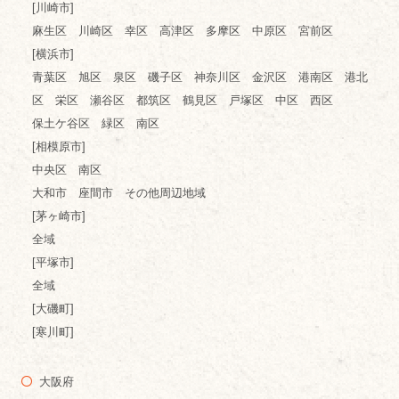
[川崎市]
麻生区 川崎区 幸区 高津区 多摩区 中原区 宮前区
[横浜市]
青葉区 旭区 泉区 磯子区 神奈川区 金沢区 港南区 港北
区 栄区 瀬谷区 都筑区 鶴見区 戸塚区 中区 西区
保土ケ谷区 緑区 南区
[相模原市]
中央区 南区
大和市 座間市 その他周辺地域
[茅ヶ崎市]
全域
[平塚市]
全域
[大磯町]
[寒川町]
大阪府