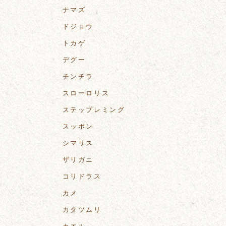
ナマズ
ドジョウ
トカゲ
デグー
チンチラ
スローロリス
ステップレミング
スッポン
シマリス
ザリガニ
コリドラス
カメ
カタツムリ