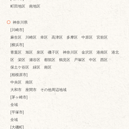
町田地区 南地区
神奈川県
[川崎市]
麻生区 川崎区 幸区 高津区 多摩区 中原区 宮前区
[横浜市]
青葉区 旭区 泉区 磯子区 神奈川区 金沢区 港南区 港北
区 栄区 瀬谷区 都筑区 鶴見区 戸塚区 中区 西区
保土ケ谷区 緑区 南区
[相模原市]
中央区 南区
大和市 座間市 その他周辺地域
[茅ヶ崎市]
全域
[平塚市]
全域
[大磯町]