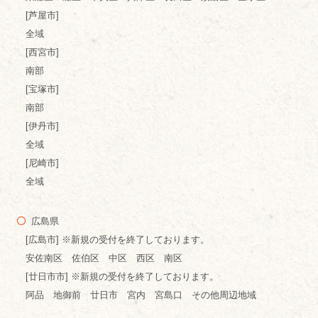
[芦屋市]
全域
[西宮市]
南部
[宝塚市]
南部
[伊丹市]
全域
[尼崎市]
全域
広島県
[広島市] ※新規の受付を終了しております。
安佐南区 佐伯区 中区 西区 南区
[廿日市市] ※新規の受付を終了しております。
阿品 地御前 廿日市 宮内 宮島口 その他周辺地域