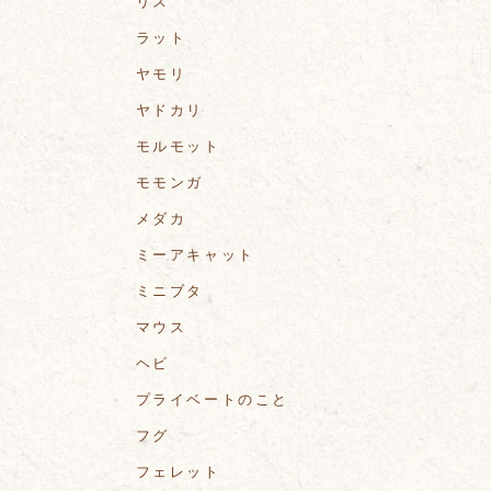
リス
ラット
ヤモリ
ヤドカリ
モルモット
モモンガ
メダカ
ミーアキャット
ミニブタ
マウス
ヘビ
プライベートのこと
フグ
フェレット