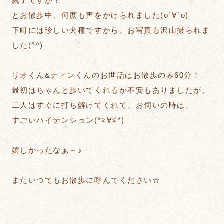
親子ですか？
とお散歩中、何度も声をかけられました(о´∀`о)
下町には珍しい犬種ですから、お写真も沢山撮られま
した(^^)
リオくん&ティンくんのお世話はお散歩のみ60分！
最初はちゃんと歩いてくれるか不安もありましたが、
二人はすぐに打ち解けてくれて、お伺いの時は、
すごいハイテンション(*≧∀≦*)
嬉しかったなぁ～♪
またいつでもお散歩に呼んでください☆