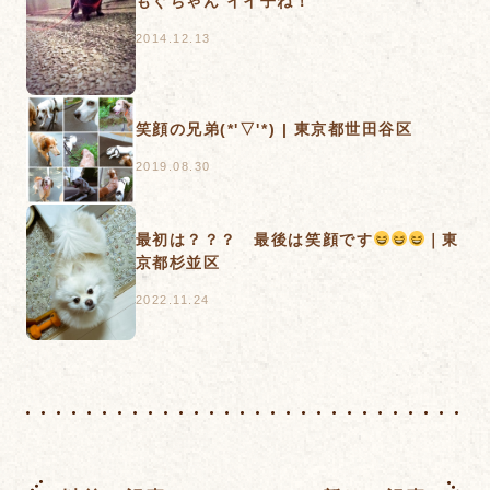
もぐちゃん イイ子ね！
2014.12.13
笑顔の兄弟(*'▽'*) | 東京都世田谷区
2019.08.30
最初は？？？ 最後は笑顔です
｜東
京都杉並区
2022.11.24