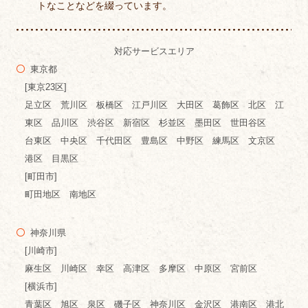
トなことなどを綴っています。
対応サービスエリア
東京都
[東京23区]
足立区 荒川区 板橋区 江戸川区 大田区 葛飾区 北区 江
東区 品川区 渋谷区 新宿区 杉並区 墨田区 世田谷区
台東区 中央区 千代田区 豊島区 中野区 練馬区 文京区
港区 目黒区
[町田市]
町田地区 南地区
神奈川県
[川崎市]
麻生区 川崎区 幸区 高津区 多摩区 中原区 宮前区
[横浜市]
青葉区 旭区 泉区 磯子区 神奈川区 金沢区 港南区 港北