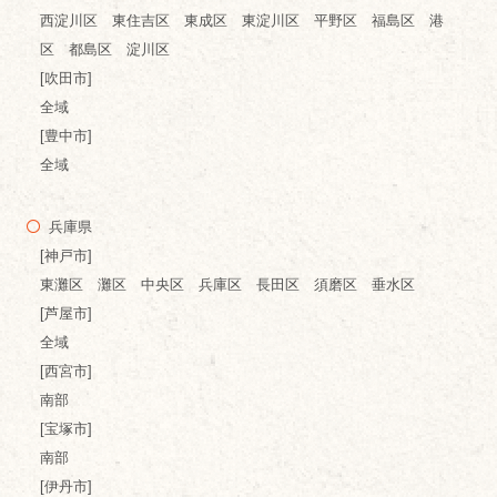
西淀川区 東住吉区 東成区 東淀川区 平野区 福島区 港
区 都島区 淀川区
[吹田市]
全域
[豊中市]
全域
兵庫県
[神戸市]
東灘区 灘区 中央区 兵庫区 長田区 須磨区 垂水区
[芦屋市]
全域
[西宮市]
南部
[宝塚市]
南部
[伊丹市]