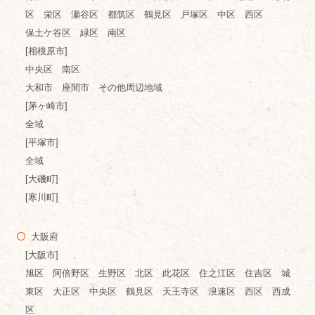
区 栄区 瀬谷区 都筑区 鶴見区 戸塚区 中区 西区
保土ケ谷区 緑区 南区
[相模原市]
中央区 南区
大和市 座間市 その他周辺地域
[茅ヶ崎市]
全域
[平塚市]
全域
[大磯町]
[寒川町]
大阪府
[大阪市]
旭区 阿倍野区 生野区 北区 此花区 住之江区 住吉区 城
東区 大正区 中央区 鶴見区 天王寺区 浪速区 西区 西成
区