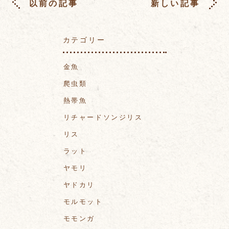
以前の記事
新しい記事
カテゴリー
金魚
爬虫類
熱帯魚
リチャードソンジリス
リス
ラット
ヤモリ
ヤドカリ
モルモット
モモンガ